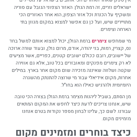
ישראלים וזרים, זה רמת הגולן. האזור הצפוני הגובל עם סוריה
ומשקיף על הכנרת וכל אזור הצפון, הוא אחד האזורים הכי
מתויירים שיש, ועל כן גם אפשר למצוא במקום מגוון בתי
הארחה וצימרים.
מי שמחפש
צימרים
ברמת הגולן, יכול למצוא אותם למשל בחד
נס, קצרין, רמות, בני יהודה, אודם, מרום גולן, ובעוד שורה ארוכה
של יישובים, רובם ככולם ישובים קטנים, כפריים, אשר מציעים
לא רק צימרים מפנקים ומאובזרים בכל טוב, אלא גם אווירה
שקטה ושלווה שאיננה מזכירה שום מקום אחר בארץ. במילים
אחרות, מקום אידיאלי עבור מי שרוצה להתנתק מהשגרה
היומיומית ולהרגיש כאילו הוא בחו"ל.
מן הסתם, בשביל ליהנות מצימר ברמת הגולן בצורה הכי טובה
שיש, אנחנו צריכים לדעת כיצד לחפש את המקום המתאים
עבורנו. לשם כך, עלינו לבחון מספר נקודות בטרם אנחנו
מזמינים מקום.
כיצד בוחרים ומזמינים מקום